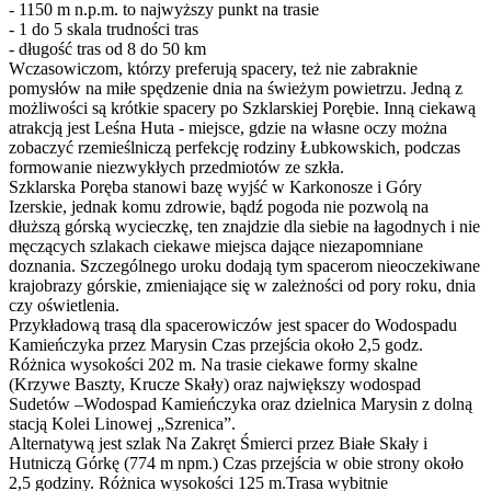
- 1150 m n.p.m. to najwyższy punkt na trasie
- 1 do 5 skala trudności tras
- długość tras od 8 do 50 km
Wczasowiczom, którzy preferują spacery, też nie zabraknie
pomysłów na miłe spędzenie dnia na świeżym powietrzu. Jedną z
możliwości są krótkie spacery po Szklarskiej Porębie. Inną ciekawą
atrakcją jest Leśna Huta - miejsce, gdzie na własne oczy można
zobaczyć rzemieślniczą perfekcję rodziny Łubkowskich, podczas
formowanie niezwykłych przedmiotów ze szkła.
Szklarska Poręba stanowi bazę wyjść w Karkonosze i Góry
Izerskie, jednak komu zdrowie, bądź pogoda nie pozwolą na
dłuższą górską wycieczkę, ten znajdzie dla siebie na łagodnych i nie
męczących szlakach ciekawe miejsca dające niezapomniane
doznania. Szczególnego uroku dodają tym spacerom nieoczekiwane
krajobrazy górskie, zmieniające się w zależności od pory roku, dnia
czy oświetlenia.
Przykładową trasą dla spacerowiczów jest spacer do Wodospadu
Kamieńczyka przez Marysin Czas przejścia około 2,5 godz.
Różnica wysokości 202 m. Na trasie ciekawe formy skalne
(Krzywe Baszty, Krucze Skały) oraz największy wodospad
Sudetów –Wodospad Kamieńczyka oraz dzielnica Marysin z dolną
stacją Kolei Linowej „Szrenica”.
Alternatywą jest szlak Na Zakręt Śmierci przez Białe Skały i
Hutniczą Górkę (774 m npm.) Czas przejścia w obie strony około
2,5 godziny. Różnica wysokości 125 m.Trasa wybitnie