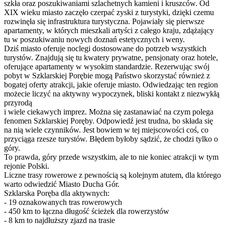
szkła oraz poszukiwaniami szlachetnych kamieni i kruszców. Od
XIX wieku miasto zaczęło czerpać zyski z turystyki, dzięki czemu
rozwinęła się infrastruktura turystyczna. Pojawiały się pierwsze
apartamenty, w których mieszkali artyści z całego kraju, zdążający
tu w poszukiwaniu nowych doznań estetycznych i weny.
Dziś miasto oferuje noclegi dostosowane do potrzeb wszystkich
turystów. Znajdują się tu kwatery prywatne, pensjonaty oraz hotele,
oferujące apartamenty w wysokim standardzie. Rezerwując swój
pobyt w Szklarskiej Porębie mogą Państwo skorzystać również z
bogatej oferty atrakcji, jakie oferuje miasto. Odwiedzając ten region
możecie liczyć na aktywny wypoczynek, bliski kontakt z niezwykłą
przyrodą
i wiele ciekawych imprez. Można się zastanawiać na czym polega
fenomen Szklarskiej Poręby. Odpowiedź jest trudna, bo składa się
na nią wiele czynników. Jest bowiem w tej miejscowości coś, co
przyciąga rzesze turystów. Błędem byłoby sądzić, że chodzi tylko o
góry.
To prawda, góry przede wszystkim, ale to nie koniec atrakcji w tym
rejonie Polski.
Liczne trasy rowerowe z pewnością są kolejnym atutem, dla którego
warto odwiedzić Miasto Ducha Gór.
Szklarska Poręba dla aktywnych:
- 19 oznakowanych tras rowerowych
- 450 km to łączna długość ścieżek dla rowerzystów
- 8 km to najdłuższy zjazd na trasie